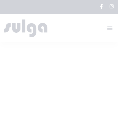
Home
/
Sulga
SULGA