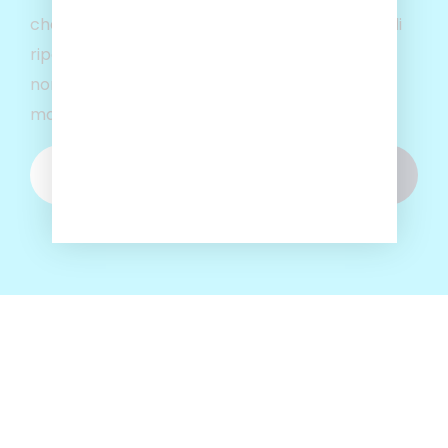
che consente di monitorare i tempi di guida e di
riposo, garantendo il pieno rispetto delle
normative vigenti. Con Sulga, viaggi sempre in
mani sicure.
SCOPRI LE
RICHIEDI UN
LINEE
PREVENTIVO