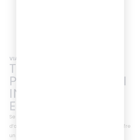
VIAGGIA IN ITALIA E IN EUROPA CON SULGA
TANTE SOLUZIONI
PER I TUOI VIAGGI
IN ITALIA E IN
EUROPA
Se stai pianificando un viaggio verso una città
d’arte italiana o una capitale europea, Sulga offre
un servizio di noleggio bus Gran Turismo per