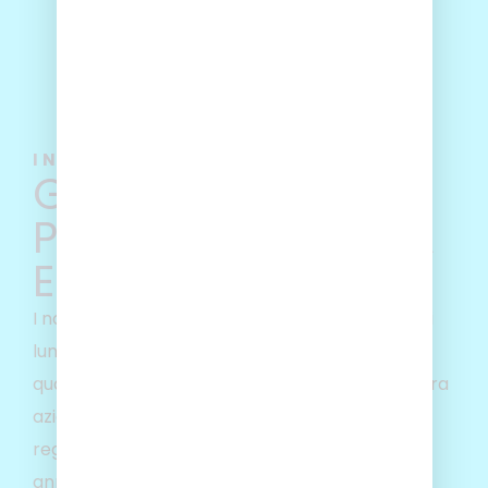
I NOSTRI PROFESSIONISTI AL TUO SERVIZIO
GARANTIAMO
PROFESSIONALITÀ
E SICUREZZA
I nostri autobus sono guidati da professionisti di
lunga e comprovata esperienza, altamente
qualificati, che hanno a cuore i valori della nostra
azienda. Il nostro personale è sottoposto
regolarmente a visite mediche tossicologiche
annuali e dotato di tessera digitale personale,