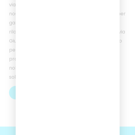
viaggi su tutto il territorio italiano ed europeo. I
nostri bus sono sicuri e dotati di ogni comfort, per
garantirti un’esperienza di viaggio piacevole e
rilassante. Vieni a trovarci nella nostra sede in via
Giuseppe Piermarini, 34 a Perugia, dove il nostro
personale ti accoglierà con cortesia e
professionalità, illustrando tutte le opzioni di
noleggio disponibili e aiutandoti a scegliere la
soluzione perfetta per le tue esigenze.
RICHIEDI UN PREVENTIVO